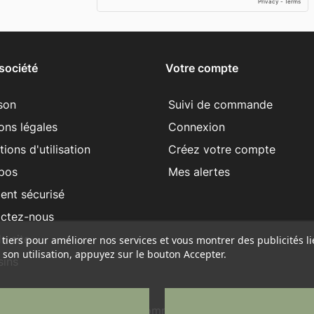
société
Votre compte
ison
Suivi de commande
ons légales
Connexion
ions d'utilisation
Créez votre compte
pos
Mes alertes
ent sécurisé
ctez-nous
u site
e tiers pour améliorer nos services et vous montrer des publicités 
son utilisation, appuyez sur le bouton Accepter.
ins
© 2026 - Logiciel e-commerce par PrestaShop™