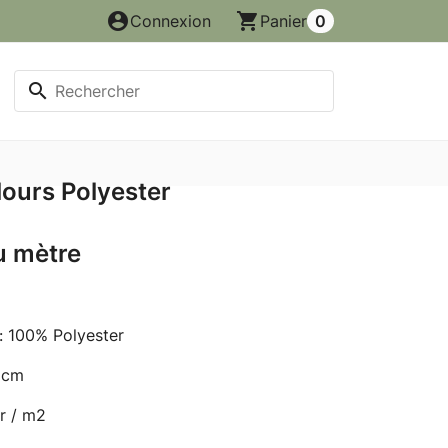
account_circle
shopping_cart
Connexion
Panier
0
search
lours Polyester
u mètre
: 100% Polyester
0 cm
r / m2