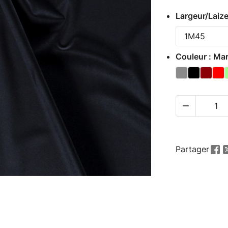
Largeur/Laiz
Couleur : Ma

Partager