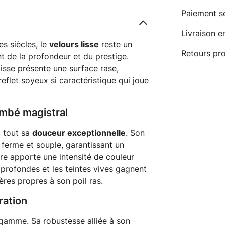
Paiement s
Livraison e
s siècles, le
velours lisse
reste un
Retours pro
t de la profondeur et du prestige.
lisse présente une surface rase,
flet soyeux si caractéristique qui joue
ombé magistral
t tout sa
douceur exceptionnelle
. Son
s ferme et souple, garantissant un
bre apporte une intensité de couleur
 profondes et les teintes vives gagnent
ères propres à son poil ras.
ration
 gamme. Sa robustesse alliée à son