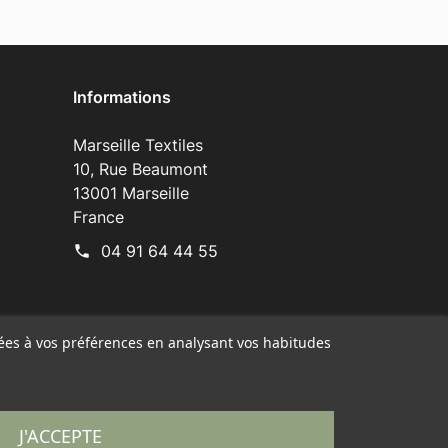
Informations
Marseille Textiles
10, Rue Beaumont
13001 Marseille
France
04 91 64 44 55
phone
liées à vos préférences en analysant vos habitudes
J'ACCEPTE