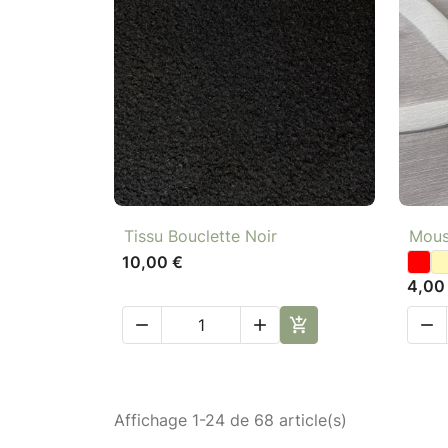

Aperçu rapide
Tissu Bouclette Noir
Mous
10,00 €
4,00




Affichage 1-24 de 68 article(s)