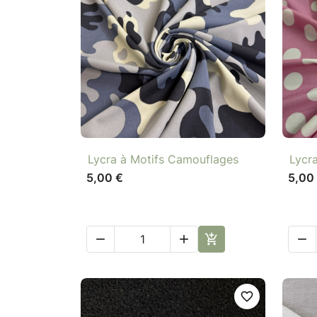

Aperçu rapide
Lycra à Motifs Camouflages
Lycra
5,00 €
5,00




favorite_border