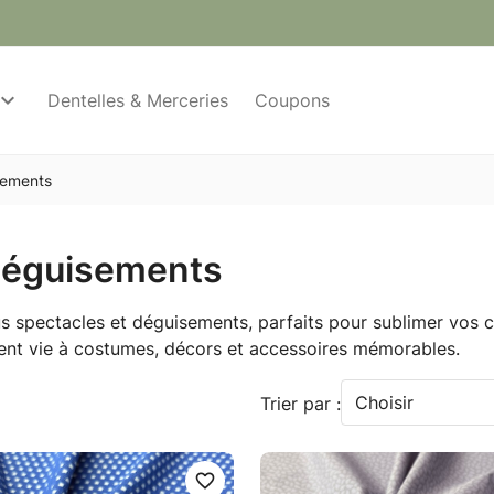
Dentelles & Merceries
Coupons
sements
 déguisements
s spectacles et déguisements, parfaits pour sublimer vos c
nent vie à costumes, décors et accessoires mémorables.
Choisir
Trier par :
favorite_border