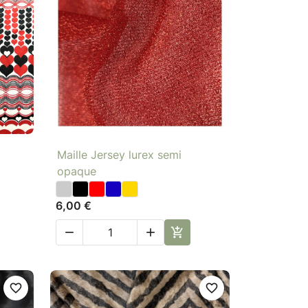

Aperçu rapide
Maille Jersey lurex semi
opaque
6,00 €



favorite_border
favorite_border