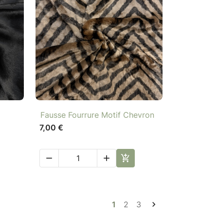

Aperçu rapide
Fausse Fourrure Motif Chevron
7,00 €



1
2
3
