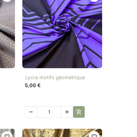

Aperçu rapide
Lycra motifs géométrique
5,00 €



favorite_border
favorite_border