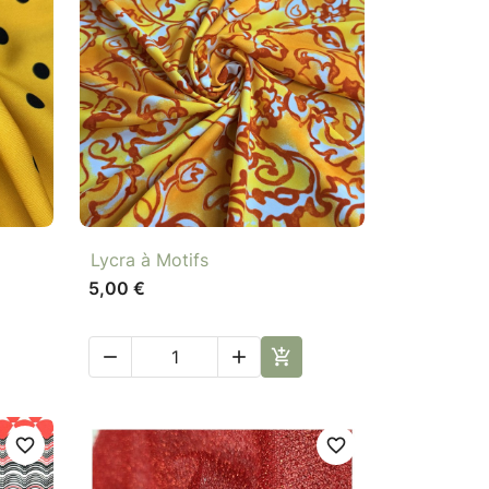

Aperçu rapide
Lycra à Motifs
5,00 €



favorite_border
favorite_border