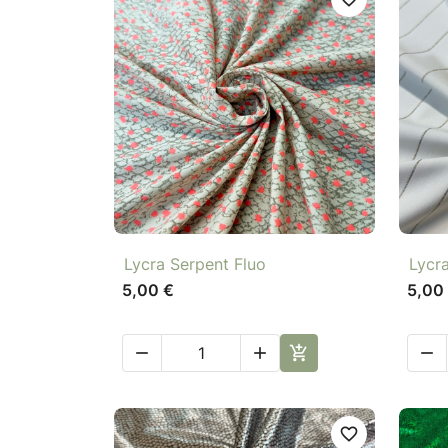

Aperçu rapide
Lycra Serpent Fluo
Lycr
5,00 €
5,00




favorite_border