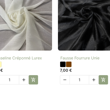

Aperçu rapide

Aperçu rapide
seline Créponné Lurex
Fausse Fourrure Unie
 €
7,00 €




