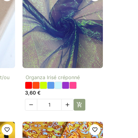

Aperçu rapide
et/ou
Organza Irisé créponné
3,60 €



favorite_border
favorite_border